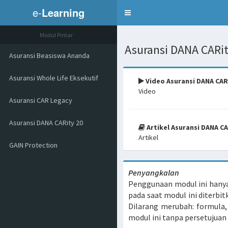
e-
Learning
Toggle
navigation
Modul Pintar
Asuransi DANA CARit
Asuransi Beasiswa Ananda
Asuransi Whole Life Eksekutif
Video Asuransi DANA CAR
Video
Asuransi CAR Legacy
Asuransi DANA CARity 20
Artikel Asuransi DANA CA
Artikel
GAIN Protection
Penyangkalan
Penggunaan modul ini hanya 
pada saat modul ini diterbit
Dilarang merubah: formula, 
modul ini tanpa persetujuan 